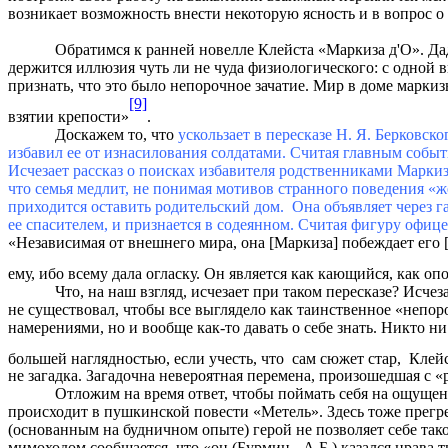
возникает возможность внести некоторую ясность и в вопрос
Обратимся к ранней новелле Клейста «Маркиза д'О». Дад
держится иллюзия чуть ли не чуда физиологического: с одной 
признать, что это было непорочное зачатие. Мир в доме марк
[9]
взятии крепости»
.
Доскажем то, что
ускользает в пересказе Н. Я. Берковс
избавил ее от изнасилования солдатами. Считая главным собы
Исчезает рассказ о поисках избавителя родственниками Маркизы
что семья медлит, не понимая мотивов странного поведения «
приходится оставить родительский дом. Она объявляет через га
ее спасителем, и признается в содеянном. Считая фигуру офиц
«Независимая от внешнего мира, она [Маркиза] побеждает его [
ему, ибо всему дала огласку. Он является как кающийся, как о
Что, на наш взгляд, исчезает при таком пересказе? Исче
не существовал, чтобы все выглядело как таинственное «непор
намерениями, но и вообще как-то давать о себе знать. Никто н
большей наглядностью, если учесть, что сам сюжет стар, Клей
не загадка. Загадочна невероятная перемена, произошедшая с 
Отложим на время ответ, чтобы поймать себя на ощущении
происходит в пушкинской повести «Метель». Здесь тоже прегреш
(основанным на будничном опыте) герой не позволяет себе так
мимоходом сообщается, что «он (Бурмин - А.Б.) казался нрава т