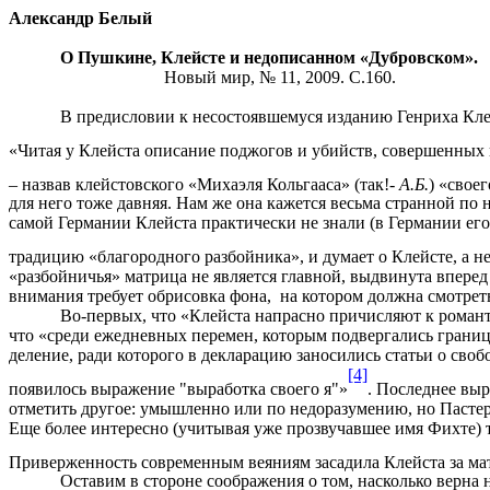
Александр Белый
О Пушкине, Клейсте и недописанном «Дубровском».
Новый мир, № 11, 2009. С.160.
В предисловии к несостоявшемуся изданию Генриха Кле
«Читая у Клейста описание поджогов и убийств, совершенных 
– назвав клейстовского «Михаэля Кольгааса» (так!-
А.Б.
) «свое
для него тоже давняя. Нам же она кажется весьма странной по
самой Германии Клейста практически не знали (в Германии его 
традицию «благородного разбойника», и думает о Клейсте, а н
«разбойничья» матрица не является главной, выдвинута впере
внимания требует обрисовка фона, на котором должна смотре
Во-первых, что «Клейста напрасно причисляют к романти
что «среди ежедневных перемен, которым подвергались границ
деление, ради которого в декларацию заносились статьи о св
[4]
появилось выражение "выработка своего я"»
. Последнее выр
отметить другое: умышленно или по недоразумению, но Пастер
Еще более интересно (учитывая уже прозвучавшее имя Фихте) т
Приверженность современным веяниям засадила Клейста за м
Оставим в стороне соображения о том, насколько верна 