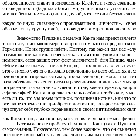
образованности ставит произведения Клейста и (через сравне
справедливость (бедных с богатыми, угнетенных с угнетателям
что все бунты похожи один на другой, что все они бессмысле
какую-то иную, связанную с проблематикой «личности», «свое
обозначает ту группу идей, которая дает внутреннюю логику 
Знакомство Пушкина с идеями Канта нам представляетс
такой ситуации закономерен вопрос о том, кто из предшестве
Германии. Но их трудно найти. Поэтому так важен для нас «с
размышлении картина перестает казаться столь удивительной 
немногих, осознавших этот факт мыслителей, был Ницше, чьи с
«Мне кажется даже, – писал Ницше, – что лишь на очень немно
этого тихого ученого вызвало революцию во всех областях дух
революционизироваться сами, чтобы революция могла захватить
раздробляющего скептицизма и релятивизма; и лишь у самых д
потрясение и отчаяние во всякой истине, какое пережил, напр
с философией Канта, и должен теперь сообщить тебе одну мысль 
есть ли то, что мы зовем истиной, подлинная истина, или это т
все наше стремление приобрести достояние, которое следовало 
чувствует себя глубоко пораненным в своем интимнейшем святи
как Клейст, когда же они научатся снова измерять смысл фил
В этом аспекте проблема Пушкин – Кант (как и Пушкин 
самосознания. Показателем, тем более важным, что он свидет
построим свою работу на выявлении взаимных перекличек межд