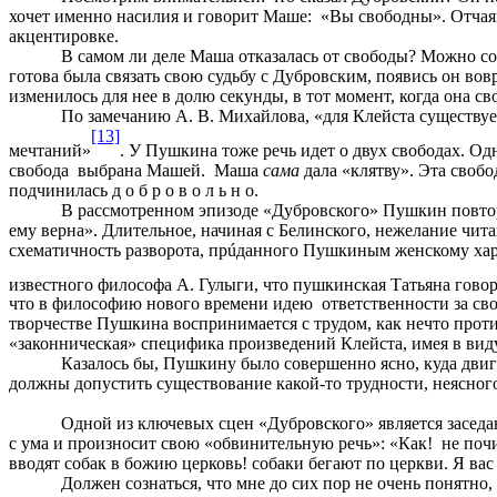
хочет именно насилия и говорит Маше: «Вы свободны». Отчаянь
акцентировке.
В самом ли деле Маша отказалась от свободы? Можно сог
готова была связать свою судьбу с Дубровским, появись он вов
изменилось для нее в долю секунды, в тот момент, когда она с
По замечанию А. В. Михайлова, «для Клейста существует
[13]
мечтаний»
. У Пушкина тоже речь идет о двух свободах. Од
свобода выбрана Машей. Маша
сама
дала «клятву». Эта свобо
подчинилась д о б р о в о л ь н о.
В рассмотренном эпизоде «Дубровского» Пушкин повтор
ему верна». Длительное, начиная с Белинского, нежелание чит
схематичность разворота, прúданного Пушкиным женскому хар
известного философа А. Гулыги, что пушкинская Татьяна говор
что в философию нового времени идею ответственности за сво
творчестве Пушкина воспринимается с трудом, как нечто прот
«законническая» специфика произведений Клейста, имея в вид
Казалось бы, Пушкину было совершенно ясно, куда двиг
должны допустить существование какой-то трудности, неясного
Одной из ключевых сцен «Дубровского» является засед
с ума и произносит свою «обвинительную речь»: «Как! не поч
вводят собак в божию церковь!
c
обаки бегают по церкви. Я ва
Должен сознаться, что мне до сих пор не очень понятно