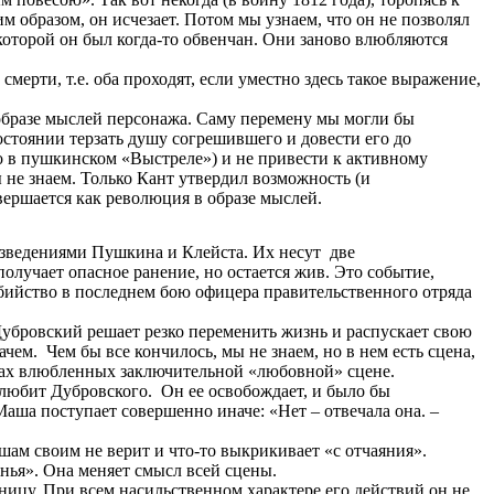
м образом, он исчезает. Потом мы узнаем, что он не позволял
 которой он был когда-то обвенчан. Они заново влюбляются
мерти, т.е. оба проходят, если уместно здесь такое выражение,
 образе мыслей персонажа. Саму перемену мы могли бы
остоянии терзать душу согрешившего и довести его до
ио в пушкинском «Выстреле») и не привести к активному
не знаем. Только Кант утвердил возможность (и
вершается как революция в образе мыслей.
изведениями Пушкина и Клейста. Их несут две
получает опасное ранение, но остается жив. Это событие,
убийство в последнем бою офицера правительственного отряда
Дубровский решает резко переменить жизнь и распускает свою
ем. Чем бы все кончилось, мы не знаем, но в нем есть сцена,
ах влюбленных заключительной «любовной» сцене.
любит Дубровского. Он ее освобождает, и было бы
аша поступает совершенно иначе: «Нет – отвечала она. –
шам своим не верит и что-то выкрикивает «с отчаяния».
янья». Она меняет смысл всей сцены.
ницу. При всем насильственном характере его действий он не