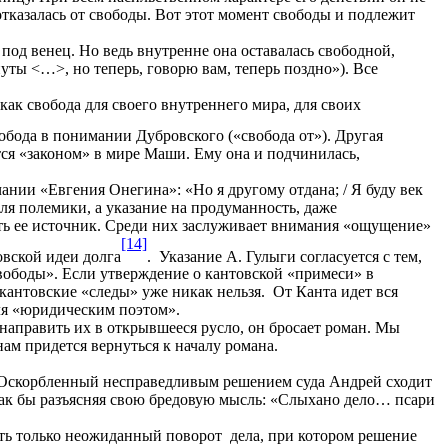
отказалась от свободы. Вот этот момент свободы и подлежит
под венец. Но ведь внутренне она оставалась свободной,
уты <…>, но теперь, говорю вам, теперь поздно»). Все
как свобода для своего внутреннего мира, для своих
вобода в понимании Дубровского («свобода от»). Другая
ется «законом» в мире Маши. Ему она и подчинилась,
ии «Евгения Онегина»: «Но я другому отдана; / Я буду век
ля полемики, а указание на продуманность, даже
ть ее источник. Среди них заслуживает внимания «ощущение»
[14]
овской идеи долга
. Указание А. Гулыги согласуется с тем,
вободы». Если утверждение о кантовской «примеси» в
кантовские «следы» уже никак нельзя. От Канта идет вся
ля «юридическим поэтом».
направить их в открывшееся русло, он бросает роман. Мы
ам придется вернуться к началу романа.
). Оскорбленный несправедливым решением суда Андрей сходит
 как бы разъясняя свою бредовую мысль: «Слыхано дело… псари
вать только неожиданный поворот дела, при котором решение