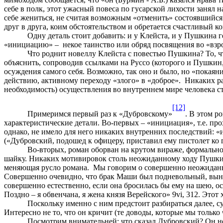
себе в полк, этот ужасный повеса по гусарской лихости занял 
себе жениться, не считая возможным «отменить» состоявшийся 
друг в друга, коим обстоятельством и обретается счастливый к
Одну деталь стоит добавить: и у Клейста, и у Пушкина г
«инициацию» – некое таинство или обряд посвящения во «взр
Что роднит новеллу Клейста с повестью Пушкина? То, ч
объяснить, сопроводив ссылками на Руссо (которого и Пушкин,
осуждения самого себя. Возможно, так оно и было, но «покаяни
действию, активному переходу «злого» в «доброе». Никаких 
необходимость) осуществления во внутреннем мире человека ст
[12]
Примеримся первый раз к «Дубровскому»
. В этом р
характеристические детали. Во-первых – «инициация», т.е. про
однако, не имело для него никаких внутренних последствий: 
(«Дубровский, подошед к офицеру, приставил ему пистолет ко 
Во-вторых, роман оборван на крутом вираже, формально
шайку. Никаких мотивировок столь неожиданному ходу Пушкин н
меняющая русло романа. Мы говорим о совершенно неожиданн
Совершенно очевидно, что брак Маши был подневольный, выну
совершенно естественно, если она бросилась бы ему на шею, о
Поздно – я обвенчана, я жена князя Верейского» 9vi, 312. Этот
Поскольку именно с ним предстоит разбираться далее, с
Интересно не то, что он кричит (те доводы, которые мы только
Посмотрим внимательней: что сказал Дубровский? Он не 