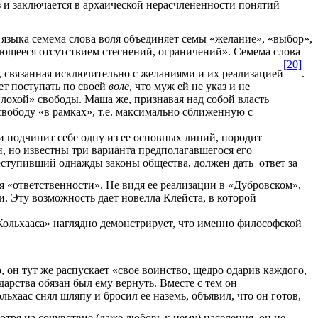
 и заключается в архаической нерасчлененности понятий
ыка семема слова воля объединяет семы «желание», «выбор»,
зующееся отсутствием стеснений, ограничений». Семема слова
[20]
а, связанная исключительно с желаниями и их реализацией
.
ет поступать по своей
воле,
что муж ей не указ и не
лохой» свободы. Маша же, признавая над собой власть
свободу «в рамках», т.е. максимально сближенную с
 подчинит себе одну из ее основных линий, породит
, но известны три варианта предполагавшегося его
еступивший однажды законы общества, должен дать ответ за
я «ответственности». Не видя ее реализации в «Дубровском»,
и. Эту возможность дает новелла Клейста, в которой
Кольхааса» наглядно демонстрирует, что именно философской
, он тут же распускает «свое воинство, щедро одарив каждого,
арства обязан был ему вернуть. Вместе с тем он
ьхаас снял шляпу и бросил ее наземь, объявил, что он готов,
отря на сочувствие (даже любовь к нему) населения, он не