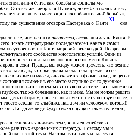
огия оправдания бунта как борьбы за социальную
бки. Об этом же говорил и Пушкин, но не был понят: о том,
меть не тривиальную мотивацию «освободительной борьбы», а
[6]
тому так существенна оговорка Пастернака о Канте
– она
едва ли не единственным
писателем
, отозвавшимся на Канта. В
сего искать литературных последователей Канта в самой
том «неусвоенности» Канта мировой литературой. По зрелом
теллектуального сообщества многолетних усилий. Один из
и этом он указал и на совершенно особое место Клейста.
 кровь и соки. Правда, мы всюду можем прочесть, что деяние
у этого на людях, которые должны были бы прежде всего
льное влияние на массы, оно скажется в форме разъедающего и
 состояния сомнения, его место заступило бы то духовное
 пишет он как-то в своем захватывающем стиле – я ознакомился
е глубоко, так же болезненно, как и меня. Мы не можем решить,
ю мы здесь собираем, после нашей смерти не существует более, и
ет твоего сердца, то улыбнись над другим человеком, который
угой". Когда же люди будут снова ощущать так естественно,
реса и становится показателем уровня европейского
 более развитых европейских литератур. Поэтому мы и
ный охват этой темы. На этом пути, как мы надеемся,