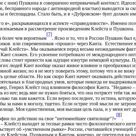
ние с ним) Пушкина в совершенно непривычный контекст. Идеол
и, бесправного народа с антинародной властью) выводится за ско
нны и беспощадны. Стало быть, и в «Дубровском» бунт должен и
го я», раскрывающихся в аспекте «справедливости». Именно поэ
вовлекаемым в рассмотрение произведениям Клейста и Пушкина.
[7]
я более чем вероятным
. Ясно и то, что в России Пушкин был 
нников или современников «прошел» через Канта. Естественнее в
лучай Клейста». Мы оказываемся перед весьма неожиданным фак
– Кант сложен. Его усвоение потребовало от международного ин
лова стоит привести как идущие изнутри немецкой культуры. Пр
гих людей Кант вообще оказал живое влияние и преобразовал их
овной жизни; но я не могу поверить этому, потому что я не виж
 целые области. Но как скоро Кант начнет оказывать действите
еятельных и благородных умов, которые никогда не выдерживали
имер, Генрих Клейст под влиянием философии Канта. "Недавно –
из нее; ведь мне не нужно бояться, что она потрясет тебя так ж
олько так нам кажется. Если верно последнее, то истина, котору
бы за нами в могилу, тщетно. Если острие этой мысли не затрон
лище. Моя единственная, моя высшая цель пала, и у меня нет др
[8]
ософии по действию на свое "интимнейшее святилище"?»
.
– Клейст) выходит за тесные рамки чисто филологического инте
ельствует об «умственном рывке» России, считавшейся ученицей
у Клейстом, Пушкиным и Кантом, конечно, не претендуя на пол