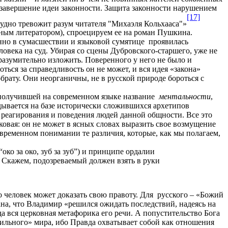
 завершение идеи законности. Защита законности нарушением
[17]
пудно тревожит разум читателя "Михаэля Кольхааса"»
льным литератором), спроецируем ее на роман Пушкина.
но в сумасшествии и языковой сумятице проявилась
ловека на суд. Убирая со сцены Дубровского-старшего, уже не
вразумительно изложить. Поверенного у него не было и
ься за справедливость он не может, и вся идея «закона»
брату. Они неорганичны, не в русской природе бороться с
, получившей на современном языке название
ментальности
,
дывается на базе исторически сложившихся архетипов
 реагирования и поведения людей данной общности. Все это
ковая: он не может в ясных словах выразить свое возмущение
современном понимании те различия, которые, как мы полагаем,
ко за око, зуб за зуб”) и принципе ордалии
. Скажем, подозреваемый должен взять в руки
о человек может доказать свою правоту. Для русского – «Божий
ана, что Владимир «решился ожидать последствий, надеясь на
а вся церковная метафорика его речи. А попустительство Бога
авильного» мира, ибо Правда охватывает собой как отношения