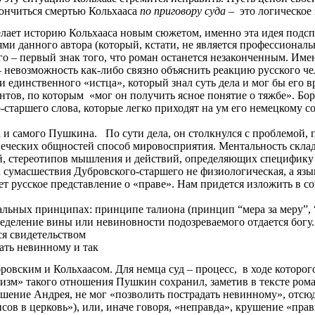
ончиться смертью Кольхааса
по приговору суда
–
это логическое
елает историю Кольхааса новым сюжетом, именно эта идея подс
ями данного автора (который, кстати, не является профессиона
 первый знак того, что роман останется незаконченным. Имен
– невозможность как-либо связно объяснить реакцию русского че
и единственного «истца», который знал суть дела и мог бы его 
ов, по которым «мог он получить ясное понятие о тяжбе». Борот
старшего слова, которые легко приходят на ум его немецкому со
а и самого Пушкина. По сути дела, он столкнулся с проблемой
веческих общностей способ мировосприятия. Ментальность скла
ей, стереотипов мышления и действий, определяющих специфику
 сумасшествия Дубровского-старшего не физиологическая, а язы
оляет русское представление о «праве». Нам придется изложить в 
льных принципах: принципе талиона (принцип “мера за меру”, “о
ределение вины или невиновности подозреваемого отдается богу
ся свидетельством
дать невинному и так
бровским и Кольхаасом. Для немца суд – процесс, в ходе которог
авизм» такого отношения Пушкин сохранил, заметив в тексте ром
ошение Андрея, не мог «позволить пострадать невинному», отсюд
псов в церковь»), или, иначе говоря, «неправда», крушение «пр