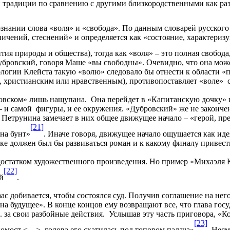
 традиции по сравнению с другими близкородственными как раз
ии слова «воля» и «свобода». По данным словарей русского яз
аничений, стеснений» и определяется как «состояние, характери
тия природы и общества), тогда как «воля» – это полная свобод
Дубровский, говоря Маше «вы свободны». Очевидно, что она мож
логии Клейста такую «волю» следовало бы отнести к области «п
м, христианским или нравственным), противопоставляет «воле» 
ровском» лишь нащупана. Она перейдет в «Капитанскую дочку» и
 и самой фигуры, и ее окружения. «Дубровский» же не закончен
 Петрунина замечает в них общее движущее начало – «герой, пр
[21]
 на бунт»
. Иначе говоря, движущее начало ощущается как иде
ике должен был бы развиваться роман и к какому финалу привест
достатком художественного произведения. Но пример «Михаэля 
[22]
й
.
с добивается, чтобы состоялся суд. Получив соглашение на него
а будущее». В конце концов ему возвращают все, что глава госуд
 за свои разбойные действия. Услышав эту часть приговора, «Кол
[23]
помост <…> голова его скатилась под топором палача»
. Несм