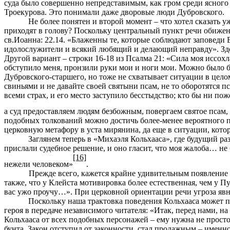
суда было совершенно непредставимым, как гром среди ясного н
Троекурова. Это понимали даже дворовые люди Дубровского.
Не более понятен и второй момент – что хотел сказать 
приходят в голову? Поскольку центральный пункт речи обиженн
св.Иоанна: 22.14. «Блаженны те, которые соблюдают заповеди Е
идолослужители и всякий любящий и делающий неправду». Зде
Другой вариант – строки 16-18 из Псалма 21: «Сила моя иссох
обступило меня, пронзили руки мои и ноги мои. Можно было бы
Дубровского-старшего, но тоже не схватывает ситуации в целом
свиньями и не давайте своей святыни псам, не то оборотятся пс
всеми страх, и его место заступило бесстыдство; кто бы ни по
а суд предоставляем людям безбожным, повергаем святое псам, 
подобных толкований можно достичь более-менее вероятного 
церковную метафору в уста мирянина, да еще в ситуации, котор
Заглянем теперь в «Михаэля Кольхааса», где будущий ра
прислали судебное решение, и оно гласит, что моя жалоба… не 
[16]
нежели человеком»
.
Прежде всего, кажется крайне удивительным появление у д
также, что у Клейста мотивировка более естественная, чем у 
вас ужо проучу…». При церковной ориентации речи угроза явно
Поскольку наша трактовка поведения Кольхааса может 
героя в передаче независимого читателя: «Итак, перед нами, н
Кольхааса от всех подобных персонажей
–
ему нужна не просто
бунта. Закон отступил от законности, стал продажным
–
именно