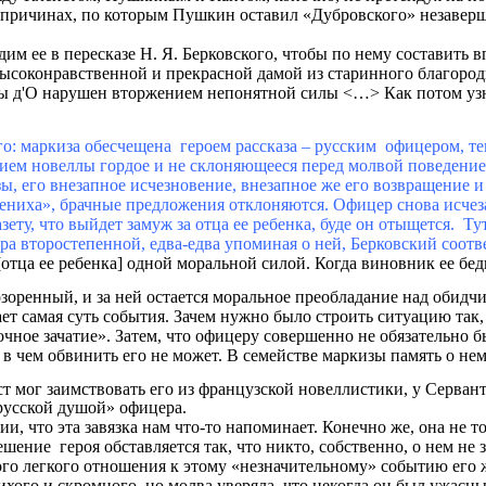
 о причинах, по которым Пушкин оставил «Дубровского» незавер
им ее в пересказе Н. Я. Берковского, чтобы по нему составить 
высоконравственной и прекрасной дамой из старинного благород
изы д'О нарушен вторжением непонятной силы <…> Как потом узн
кого: маркиза обесчещена героем рассказа – русским офицером, т
тием новеллы гордое и не склоняющееся перед молвой поведение
, его внезапное исчезновение, внезапное же его возвращение и 
жениха», брачные предложения отклоняются. Офицер снова исчез
зету, что выйдет замуж за отца ее ребенка, буде он отыщется. Т
ера второстепенной, едва-едва упоминая о ней, Берковский соот
отца ее ребенка] одной моральной силой. Когда виновник ее беды
позоренный, и за ней остается моральное преобладание над обидч
зает самая суть события. Зачем нужно было строить ситуацию так
очное зачатие». Затем, что офицеру совершенно не обязательно
и в чем обвинить его не может. В семействе маркизы память о не
ст мог заимствовать его из французской новеллистики, у Серван
«русской душой» офицера.
, что эта завязка нам что-то напоминает. Конечно же, она не то
ение героя обставляется так, что никто, собственно, о нем не 
ого легкого отношения к этому «незначительному» событию его 
ихого и скромного, но молва уверяла, что некогда он был ужасны