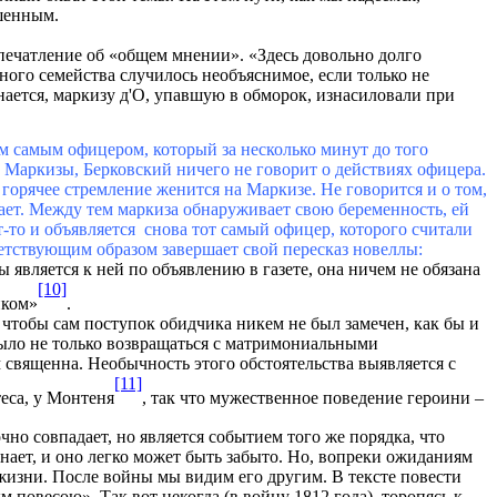
шенным.
впечатление об «общем мнении». «Здесь довольно долго
ного семейства случилось необъяснимое, если только не
ается, маркизу д'О, упавшую в обморок, изнасиловали при
ем самым офицером, который за несколько минут до того
 Маркизы, Берковский ничего не говорит о действиях офицера.
горячее стремление женится на Маркизе. Не говорится и о том,
ает. Между тем маркиза обнаруживает свою беременность, ей
ут-то и объявляется снова тот самый офицер, которого считали
ветствующим образом завершает свой пересказ новеллы:
 является к ней по объявлению в газете, она ничем не обязана
[10]
иком»
.
, чтобы сам поступок обидчика никем не был замечен, как бы и
 было не только возвращаться с матримониальными
м священна. Необычность этого обстоятельства выявляется с
[11]
теса, у Монтеня
, так что мужественное поведение героини –
чно совпадает, но является событием того же порядка, что
знает, и оно легко может быть забыто. Но, вопреки ожиданиям
жизни. После войны мы видим его другим. В тексте повести
м повесою». Так вот некогда (в войну 1812 года), торопясь к