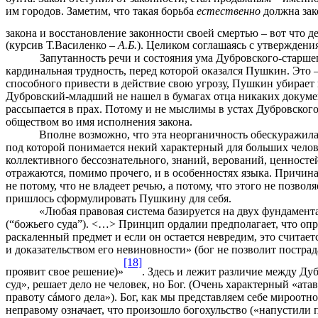
им городов. Заметим, что такая борьба
естественно
должна зак
закона и восстановление законности своей смертью
–
вот что д
(курсив Т.Василенко –
А.Б.
). Целиком соглашаясь с утверждени
Запутанность речи и состояния ума Дубровского-старшего –
кардинальная трудность, перед которой оказался Пушкин. Это 
способного привести в действие свою угрозу, Пушкин убирает 
Дубровский-младший не нашел в бумагах отца никаких документ
рассыпается в прах. Потому и не мыслимы в устах Дубровского-
обществом во имя исполнения закона.
Вполне возможно, что эта неорганичность обескуражил
под которой понимается некий характерный для больших чело
коллективного бессознательного, знаний, верований, ценност
отражаются, помимо прочего, и в особенностях языка. Причина
не потому, что не владеет речью, а потому, что этого не позв
пришлось сформулировать Пушкину для себя.
«Любая правовая система базируется на двух фундамента
(“божьего суда”). <…> Принцип ордалии предполагает, что оп
раскаленный предмет и если он остается невредим, это считает
и доказательством его невиновности» (бог не позволит постра
[18]
проявит свое решение)»
. Здесь и лежит различие между Ду
суд», решает дело не человек, но Бог. (Очень характерный «ат
правоту сáмого дела»). Бог, как мы представляем себе мироотн
неправому означает, что произошло богохульство («напустили 