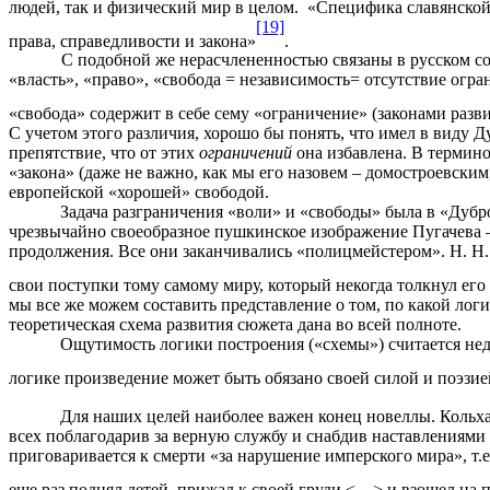
людей, так и физический мир в целом. «Специфика славянской
[19]
права, справедливости и закона»
.
С подобной же нерасчлененностью связаны в русском сознан
«власть», «право», «свобода = независимость= отсутствие огр
«свобода» содержит в себе сему «ограничение» (законами разви
С учетом этого различия, хорошо бы понять, что имел в виду 
препятствие, что от этих
ограничений
она избавлена. В термино
«закона» (даже не важно, как мы его назовем – домостроевски
европейской «хорошей» свободой.
Задача разграничения «воли» и «свободы» была в «Дуб
чрезвычайно своеобразное пушкинское изображение Пугачева –
продолжения. Все они заканчивались «полицмейстером». Н. Н.
свои поступки тому самому миру, который некогда толкнул его
мы все же можем составить представление о том, по какой лог
теоретическая схема развития сюжета дана во всей полноте.
Ощутимость логики построения («схемы») считается не
логике произведение может быть обязано своей силой и поэзие
Для наших целей наиболее важен конец новеллы. Кольхаа
всех поблагодарив за верную службу и снабдив наставлениями н
приговаривается к смерти «за нарушение имперского мира», т.е.
еще раз поднял детей, прижал к своей груди <…> и взошел на 