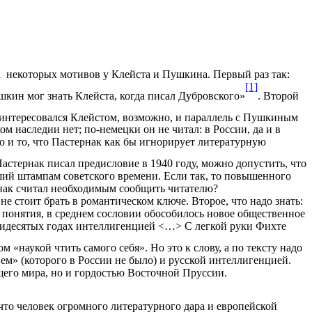
 некоторых мотивов у Клейста и Пушкина. Первый раз так:
[1]
шкин мог знать Клейста, когда писал Дубровского»
. Второй
т интересовался Клейстом, возможно, и параллель с Пушкиным
 наследии нет; по-немецки он не читал: в России, да и в
но и то, что Пастернак как бы игнорирует литературную
Пастернак писал предисловие в 1940 году, можно допустить, что
ший штампам советского времени. Если так, то повышенного
нак считал необходимым сообщить читателю?
е стоит брать в романтическом ключе. Второе, что надо знать:
и понятия, в среднем сословии обособилось новое общественное
естидесятых годах интеллигенцией <…> С легкой руки Фихте
наукой чтить самого себя». Но это к слову, а по тексту надо
ем» (которого в России не было) и русской интеллигенцией.
щего мира, но и гордостью Восточной Пруссии.
что человек огромного литературного дара и европейской