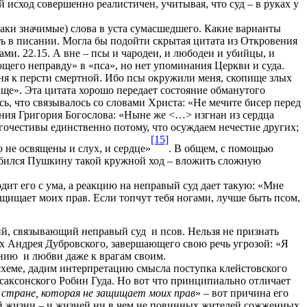
 исход совершенно реалистичен, учитывая, что суд – в руках у
таки значимые) слова в уста сумасшедшего. Какие варианты
ть в писании. Могла бы подойти скрытая цитата из Откровения
ами. 22.15. А вне – псы и чародеи, и любодеи и убийцы, и
его неправду» в «пса», но нет упоминания Церкви и суда.
меня к персти смертной. Ибо псы окружили меня, скопище злых
ище». Эта цитата хорошо передает состояние обманутого
сь, что связывалось со словами Христа: «Не мечите бисер перед
ния Григория Богослова: «
Ныне же <…> изгнан из сердца
агочестивы единственно потому, что осуждаем нечестие других;
[15]
о не освящены и слух, и сердце»
.
В общем, с помощью
обился Пушкину такой кружной ход – вложить сложную
дит его с ума, а реакцию на неправый суд дает такую: «Мне
защищает моих прав. Если топчут тебя ногами, лучше быть псом,
ций, связывающий
неправый суд и псов. Нельзя не признать
тах Андрея Дубровского, завершающего свою речь угрозой: «Я
ению и любви даже к врагам своим.
схеме, дадим интерпретацию смысла поступка клейстовского
, саксонского Робин Гуда. Но вот что принципиально отличает
 стране, которая не защищает моих прав
»
–
вот причина его
ей жизни
–
и жизней ни в чем не повинных жителей сожженных