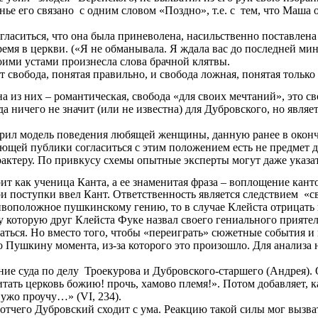
е его связано с одним словом «Поздно», т.е. с тем, что Маша 
ласиться, что она была приневолена, насильственно поставлена 
ремя в церкви. («Я не обманывала. Я ждала вас до последней мин
воими устами произнесла слова брачной клятвы.
 свобода, понятая правильно, и свобода ложная, понятая только 
на из них – романтическая, свобода «для своих мечтаний», это с
да ничего не значит (или не известна) для Дубровского, но явля
ил модель поведения любящей женщины, данную ранее в окончан
ающей публики согласиться с этим положением есть не предмет д
актеру. По привкусу схемы опытные эксперты могут даже указа
ит как ученица Канта, а ее знаменитая фраза – воплощение кант
и поступки ввел Кант. Ответственность является следствием «с
ивоположное пушкинскому гению, то в случае Клейста отрицать 
у которую друг Клейста Фуке назвал своего гениального прияте
аться. Но вместо того, чтобы «переиграть» сюжетные события и 
 Пушкину момента, из-за которого это произошло. Для анализа н
ание суда по делу Троекурова и Дубровского-старшего (Андрея
итать церковь божию! прочь, хамово племя!». Потом добавляет,
с ужо проучу…» (
VI
, 234).
, отчего Дубровский сходит с ума. Реакцию такой силы мог выз