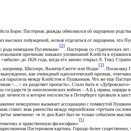
йста Борис Пастернак дважды обмолвился об ощущении родства
из высоких побуждений, нельзя отделаться от ощущения, что Пу
[2]
го рода немецким Пугачевым»
. Пастернак со студенческих ле
 нескольким причинам: никаких упоминаний Клейста в пушкинском
«забыли» до 1826 года, когда его заново открыл Л. Тик). Стран
[3]
е, например, Шиллере, Вальтер-Скотте или Нодье
. Поскольку 
д вынужденно, как очевидный идеологический признак, отвечав
ться параллель между Клейстом и Пушкиным. Что же еще Пастер
кам <…> их разделяет пропасть». Стало быть и «Дубровского» н
ы государств (в наполеоновских войнах –
А.Б.
), нравы, наряды 
ободе личности и которое нигилисты в Петербурге прозвали в ш
ажение немедленно вызывает ассоциацию с помянутой Пушкином «
нак ставит знак равенства между европейским «третьим сослови
ретье замечание: «в те дни Кант был не только событием мысля
[5]
атематику и нравственную философию»
.
нарисованная Пастернаком картина. Гораздо более существенно, 