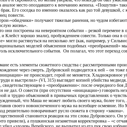
на аналое место опоздавшего к венчанию жениха. «Пошутив» таки
брак. Его соседка по имению оказалось как раз той девушкой, с
онец повести.
ерои-«обидчики» получают тяжелые ранения, но чудом избегают с
ослую жизнь».
то они построены на невероятном событии – резкой перемене в
 и Клейст хорошо знали), пробуждением совести. Только она в с
е» могло растянуться на несколько лет (как, например, у Сильв
рациональных моделей объяснения подобных «преображений» мы 
оль исключительного события. Он полагал, что этот переход со
омане есть элементы сюжетного сходства с рассмотренными про
хождение через смерть. Дубровский подводится к ней – он тоже 
«инициации» не происходит, герой не меняется. Хладнокровное 
груди и выстрелил» (
VI
, 315) выглядит копией убийства медведя.
, свидетельствующем о «преображении»: после очередного боя 
е дал. О совести (при отсутствии «инициации») говорить незач
ой и трудно объяснимой в привычных представлениях о чувств
жденный, что Маша не может любить своего мужа, более того, 
ставив своего новоиспеченного мужа на всеобщее осмеяние. Но М
 ход решительно поворачивает русло сюжета в сторону «закона».
ущественной становится реакция на эти слова Дубровского. Он у
 что привели), а пушкинская незаметная корректировка – «с отча
убил «злодея» Верейского, не выхватил из его рук свою избран