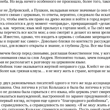
еба. Но ведь ничего особенного не произошло, более того, такой
уже не Дубровский, а Пушкин, вкладывая некие значимые (а они-
ого связан с церковью, то ответы, вероятно, следовало бы иска
го, чтобы иметь им право на древо жизни и войти в город ворот
сь относится к делу момент «неправды», превращающий «делающ
ла, как черепок; язык мой прильнул к гортани моей, и Ты свёл 
 перечесть все кости мои; а они смотрят и делают из меня зрел
. Известно, однако, что входить в церковь с собаками запрещало
ы и поразят вас самих
». Довольно близки по контексту рассужде
желал, для всякого открыты и знание, и глубины Духа. Все мы бл
мечем бисер перед свиньями, разглашая божественное тем, у ког
понимания смысла слов Андрея. Непонятно только, зачем понад
ая не располагает к разговору на церковном языке.
збойник тоже оказывается жертвой неправого суда. Клейст не сво
более как грязная кляуза… я не могу жить в стране, которая не 
вух разноязычных писателей одного и того же хода ассоциа
Пушкина. Она логична в устах Кольхааса и была бы логична в ус
 не должна была сорваться с его языка, ибо церковь учит смир
показаться вынужденной, выстроенной по заранее придуманной 
а первый взгляд, история еще одного "благородного разбойника"
 справедливость, а справедливость по закону. «
Я не могу жить в
 эту ситуацию Кольхаас стремится исправить. Пусть ценой сво